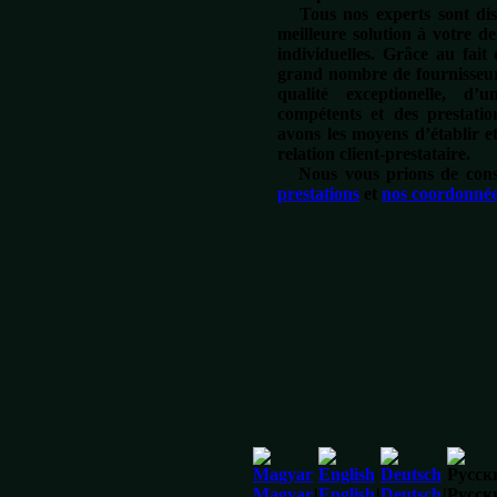
Tous nos experts sont disp
meilleure solution à votre d
individuelles. Grâce au fai
grand nombre de fournisseurs
qualité exceptionelle, d’
compétents et des prestati
avons les moyens d’établir 
relation client-prestataire.
Nous vous prions de cons
prestations
et
nos coordonné
Magyar
|
English
|
Deutsch
|
Русск