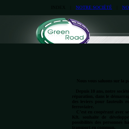
INDEX |
NOTRE SOCIÉTÉ
|
NO
Nous vous saluons sur la pag
Depuis 10 ans, notre société 
réparation, dans le
démarrage
des leviers pour fauteuils r
ferroviaire.
C’est en coopérant avec se
Kft. souhaite de développ
possibilités des personnes ha
transport en commun.